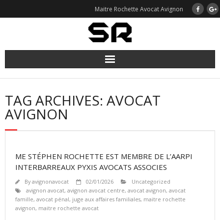
Skip
Maitre Rochette Avocat Avignon
to
content
TAG ARCHIVES: AVOCAT
AVIGNON
ME STÉPHEN ROCHETTE EST MEMBRE DE L’AARPI
INTERBARREAUX PYXIS AVOCATS ASSOCIES
By
avignonavocat
02/01/2026
Uncategorized
avignon avocat
,
avignon avocat centre
,
avocat avignon
,
avocat
famille
,
avocat pénal
,
juge aux affaires familiales
,
maitre rochette
avignon
,
maitre rochette avocat