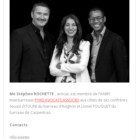
Me Stéphen ROCHETTE
, avocat, est membre de l’AARPI
Interbarreaux
PYXIS AVOCATS ASSOCIES
aux côtés de ses confrères
Souad ZITOUNI du barreau d’Avignon et Lionel FOUQUET du
barreau de Carpentras.
Contacts :
Villa Juliette