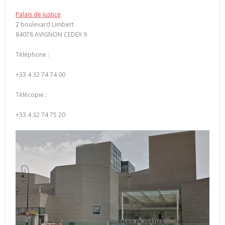
Palais de Justice
2 boulevard Limbert
84078 AVIGNON CEDEX 9
Téléphone :
+33 4 32 74 74 00
Télécopie :
+33 4 32 74 75 20