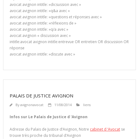
avocat avignon intitle: »dicsussion avec »
avocat avignon intitle: »q&a avec »
avocat avignon intitle: »questions et réponses avec »
avocat avignon intitle: »réflexions de »
avocat avignon intitle: »q/a avec »
avocat avignon « discussion avec »
intitle:avocat avignon intitle:entrevue OR entretien OR discussion OR
réponse
avocat avignon intitle: »discute avec »
PALAIS DE JUSTICE AVIGNON
By
avignonavocat
11/08/2014
liens
Infos sur Le Palais de Justice d ‘Avignon
Adresse du Palais de Justice d’Avignon, Notre
cabinet d ‘Avocat
se
trouve très proche du tribunal d’Avignon