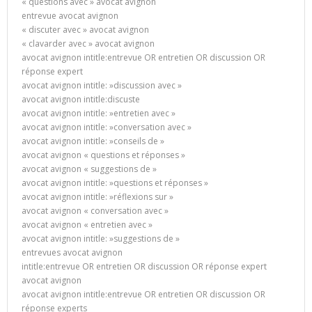
« questions avec » avocat avignon
entrevue avocat avignon
« discuter avec » avocat avignon
« clavarder avec » avocat avignon
avocat avignon intitle:entrevue OR entretien OR discussion OR
réponse expert
avocat avignon intitle: »discussion avec »
avocat avignon intitle:discuste
avocat avignon intitle: »entretien avec »
avocat avignon intitle: »conversation avec »
avocat avignon intitle: »conseils de »
avocat avignon « questions et réponses »
avocat avignon « suggestions de »
avocat avignon intitle: »questions et réponses »
avocat avignon intitle: »réflexions sur »
avocat avignon « conversation avec »
avocat avignon « entretien avec »
avocat avignon intitle: »suggestions de »
entrevues avocat avignon
intitle:entrevue OR entretien OR discussion OR réponse expert
avocat avignon
avocat avignon intitle:entrevue OR entretien OR discussion OR
réponse experts