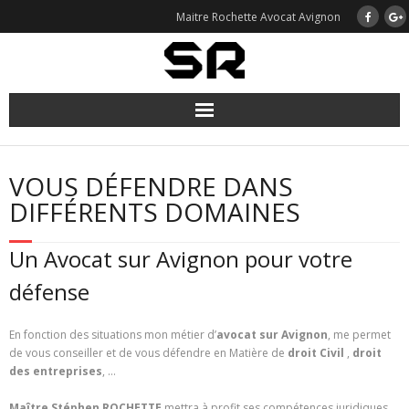
Skip
Maitre Rochette Avocat Avignon
to
content
VOUS DÉFENDRE DANS
DIFFÉRENTS DOMAINES
Un Avocat sur Avignon pour votre
défense
En fonction des situations mon métier d’
avocat sur Avignon
, me permet
de vous conseiller et de vous défendre en Matière de
droit Civil
,
droit
des entreprises
, …
Maître Stéphen ROCHETTE
mettra à profit ses compétences juridiques